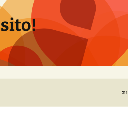
 sito!
1