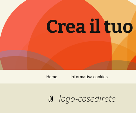
Vai
al
contenuto
Crea il tuo
Home
Informativa cookies
logo-cosedirete