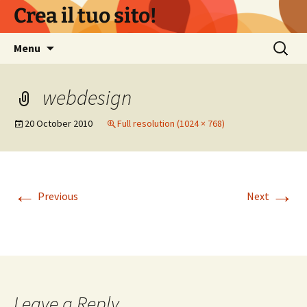
Skip
Crea il tuo sito!
to
content
Search
Menu
for:
webdesign
20 October 2010
Full resolution (1024 × 768)
←
→
Previous
Next
Leave a Reply